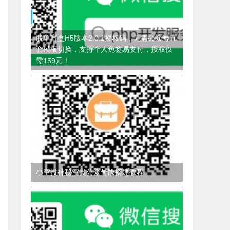
脱单盲盒H5版本2.0.1授权码，无需公众号五
套模板切换，支持个人免签易支付，授权仅
需159元！
4年前
(2021-10-28)
脱单盲盒
小空投神秘空投公众号版搭建教程
3年前
(2022-08-27)
小空投