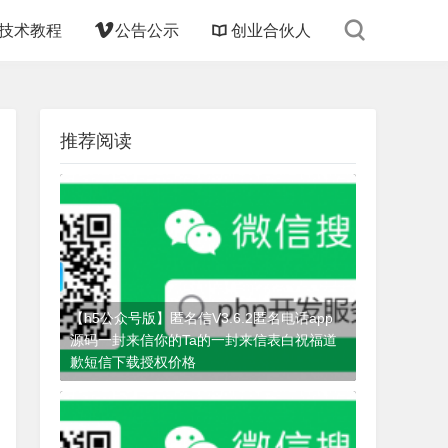
技术教程
公告公示
创业合伙人
推荐阅读
【h5公众号版】匿名信V3.6.2匿名电话app
源码一封来信你的Ta的一封来信表白祝福道
歉短信下载授权价格
4个月前
(06-20)
匿名信