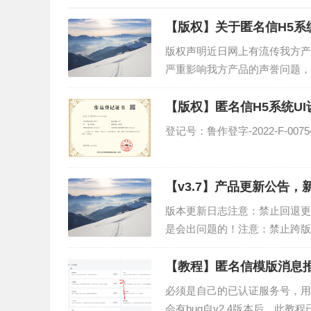
【版权】关于匿名信H5系
版权声明近日网上有流传我方产
严重影响我方产品的声誉问题，
事务所-张律师&q...
【版权】匿名信H5系统U
登记号：鲁作登字-2022-F-007542
【v3.7】产品更新公告，
版本更新日志注意：禁止回退更新
是会出问题的！注意：禁止跨版本
题！需要逐个升...
【教程】匿名信模版消息
必须是自己的已认证服务号，用
会有bug自v2.4版本后，此