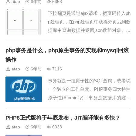
atao
6年前
6353
下拉翻页是通过ajax请求，把页码传入ph
p处理页，在php处理页中获得分页后到数
据库中查询数据并返回json数组对象。演
示图操作之前先建数据库，百度自行下载
JQ库！基本流程：1.在首页中调用6条数
php事务是什么，php原生事务的实现和mysql回滚
据...
操作
atao
6年前
7116
事务就是一组原子性的SQL查询，或者说
一个独立的工作单元。PHP事务四大特性
原子性(Atomicity)：事务是数据库的逻辑
工作单位，它对数据库的修改要么全部执
行，要么全部不执行。一致性(Consis...
PHP8正式版将于年底发布，JIT编译能有多快？
atao
6年前
6338