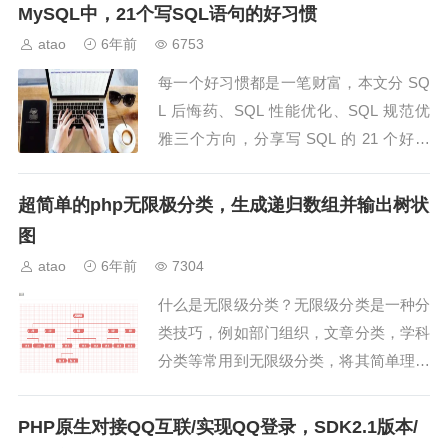
话，完全可以取代 Postman 这...
MySQL中，21个写SQL语句的好习惯
atao
6年前
6753
每一个好习惯都是一笔财富，本文分 SQ
L 后悔药、SQL 性能优化、SQL 规范优
雅三个方向，分享写 SQL 的 21 个好习
惯。1. 写完 SQL 先 explain 查看执行计
划。【SQL 性能优...
超简单的php无限极分类，生成递归数组并输出树状
图
atao
6年前
7304
什么是无限级分类？无限级分类是一种分
类技巧，例如部门组织，文章分类，学科
分类等常用到无限级分类，将其简单理解
成分类就好了。其实我们仔细想一下，生
活中的分类简直太多了，衣服可以分为男
PHP原生对接QQ互联/实现QQ登录，SDK2.1版本/
装和女装，也可以分为...