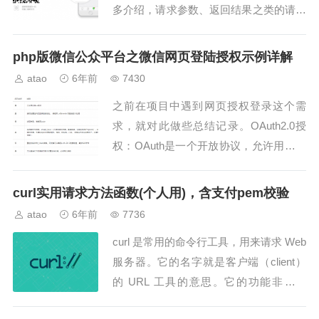
多介绍，请求参数、返回结果之类的请移
步官方手册查看。本文主要是通过一个de
mo实例进行讲解微信支付之统一下单接
php版微信公众平台之微信网页登陆授权示例详解
口。...
atao
6年前
7430
之前在项目中遇到网页授权登录这个需
求，就对此做些总结记录。OAuth2.0授
权：OAuth是一个开放协议，允许用户让
第三方应用以安全且标准的方式获取该用
户在某一网站、移动或桌面应用上存储的
curl实用请求方法函数(个人用)，含支付pem校验
个人信息，而...
atao
6年前
7736
curl 是常用的命令行工具，用来请求 Web
服务器。它的名字就是客户端（client）
的 URL 工具的意思。它的功能非常强
大，命令行参数多达几十种。如果熟练的