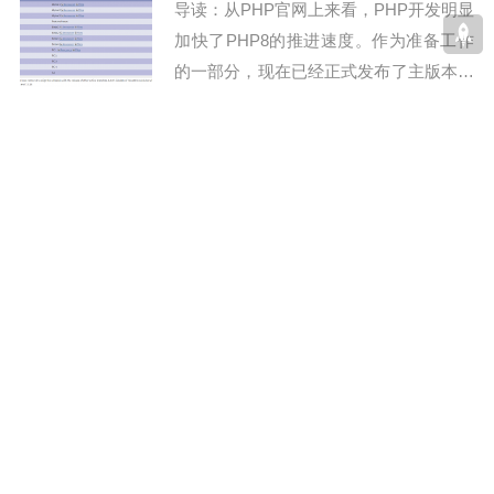
导读：从PHP官网上来看，PHP开发明显
加快了PHP8的推进速度。作为准备工作
的一部分，现在已经正式发布了主版本之
发布计划。最新消息，PHP开发社区开始
加快脚步——8.0.0的正式发布日期11月2
GoEasy实现从php服务端到web客户端的实时通信
6日...
和消息推送
atao
6年前
7008
GoEasy的网站标题是让Websocket更简
单，但是呢我觉得虽然简单是简单了很
多，但是它是收费的！！！而且还不是很
便宜的样子，所以能用Websocket还是推
荐用Websocket吧，毕竟这是基于...
php原生代码实现短信验证码注册业务，流程详解附
demo
atao
6年前
6620