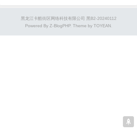
移步官方手册查看。本文主要是通过一个
demo实例进行讲解微信支付退款接口。
黑龙江卡酷街区网络科技有限公司 黑B2-20240112
手册地址：...
Powered By
Z-BlogPHP
. Theme by
TOYEAN
.