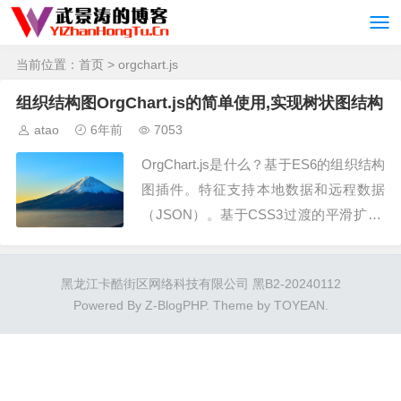
当前位置：
首页
> orgchart.js
组织结构图OrgChart.js的简单使用,实现树状图结构
atao
6年前
7053
OrgChart.js是什么？基于ES6的组织结构
图插件。特征支持本地数据和远程数据
（JSON）。基于CSS3过渡的平滑扩展/
折叠效果。将图表对齐为4个方向。允许
用户通过拖放节点更改组织结构。允许用
黑龙江卡酷街区网络科技有限公司 黑B2-20240112
户...
Powered By
Z-BlogPHP
. Theme by
TOYEAN
.