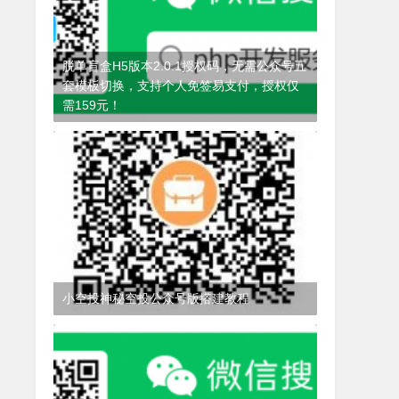
脱单盲盒H5版本2.0.1授权码，无需公众号五
套模板切换，支持个人免签易支付，授权仅
需159元！
4年前
(2021-10-28)
脱单盲盒
小空投神秘空投公众号版搭建教程
3年前
(2022-08-27)
小空投