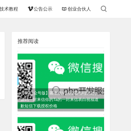
技术教程
公告公示
创业合伙人
推荐阅读
【h5公众号版】匿名信V3.6.2匿名电话app
源码一封来信你的Ta的一封来信表白祝福道
歉短信下载授权价格
4个月前
(06-20)
匿名信