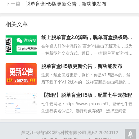
下一篇：
脱单盲盒H5版更新公告，新功能发布
相关文章
线上脱单盲盒2.0源码，脱单盲盒授权码购
买，脱单盲盒H5版官方网站/无需公众号
在年轻人群体中流行的“盲盒”衍生出了新玩法，成为
一种新型的交友方式。近日，一些“脱单盲盒”的摊位
出现在广州街头夜市，顾客只要花一块钱就可买到
脱单盲盒H5版更新公告，新功能发布
一位异性的联系方式，或在摊贩处留下自己的联系
方式。线下盲盒地...
注意：禁止回退更新，例如：你是V1.5版本的、然
后下载了个V1.2版本的，这样更新是会出问题的！
注意：禁止跨版本更新，例如：你是V1.0版本，不
【教程】脱单盲盒H5版，配置七牛云教程
要下载V1.2的更新包，会出问题！需要逐个升级！
注意：在...
七牛云网址：https://www.qiniu.com/1、登录七牛云
先进行实名认证2、选择对象存储3、选择空间管理
并新建空间4、自定义域名注意：这里的域名不能和
盲盒网站的一样，需要单独解析一个其他的...
黑龙江卡酷街区网络科技有限公司 黑B2-20240112